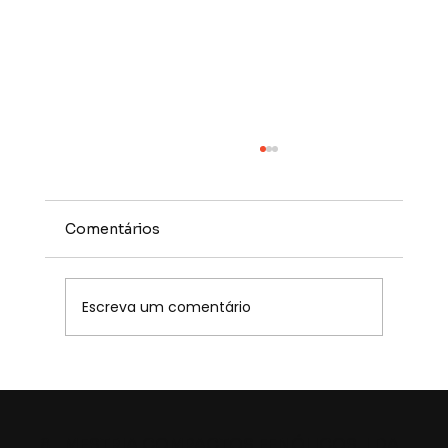
Comentários
Escreva um comentário
Ministério da Marinha - portas
fenólicas
MESTRIA COMPACTOS FENÓLICOS, LDA.
8