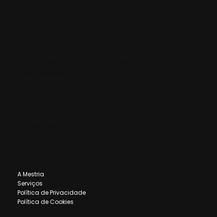
Contactos
Edifício Mestria - Estrada da Avessada, nº 2
Vale Business Center
2665-290 Malveira – Portugal
(+351) 219 863 520
geral@mestriapt.com
Navegar
A Mestria
Livro de
Serviços
Reclamações
Política de Privacidade
Política de Cookies