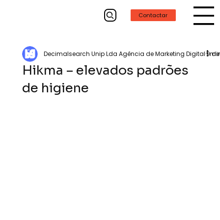
Contactar
Decimalsearch Unip Lda Agência de Marketing Digital
9 de
1 mi
Hikma – elevados padrões
de higiene