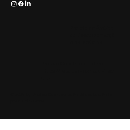
Projeto no Âmbito
da Descarbonizaçã
o da Indústria
Projeto Construir o Futuro
https://recuperarportugal.go
v.pt
© 2025 by Mestria Compactos Fenólicos Lda. Feito
por
Build & Grow