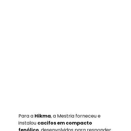
Para a 
Hikma
, a Mestria forneceu e 
instalou 
cacifos em compacto 
fenólico
, desenvolvidos para responder 