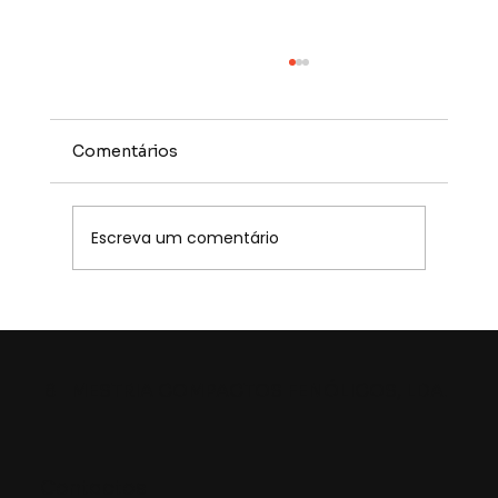
Comentários
Escreva um comentário
Hikma – elevados padrões de
higiene
MESTRIA COMPACTOS FENÓLICOS, LDA.
8
Contactos