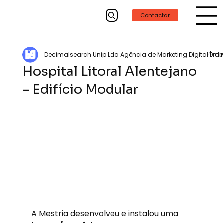
Contactar
Decimalsearch Unip Lda Agência de Marketing Digital
9 de
1 mi
Hospital Litoral Alentejano
– Edifício Modular
A Mestria desenvolveu e instalou uma 