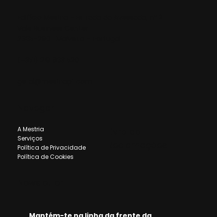
Edifício Mestria - Estrada da Avessada, nº 2
Vale Business Center
2665-290 Malveira – Portugal
(+351) 219 863 520
geral@mestriapt.com
Navegar
A Mestria
Livro de
Serviços
Reclamações
Política de Privacidade
Política de Cookies
Newsletter
Mantém-te na linha da frente da 