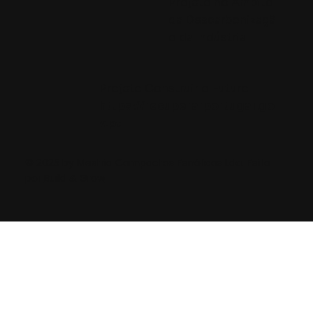
Projeto no Âmbito
da Descarbonizaçã
o da Indústria
Projeto Construir o Futuro
https://recuperarportugal.go
v.pt
© 2025 by Mestria Compactos Fenólicos Lda. Feito
por
Build & Grow