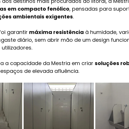
os destinos mais procurados do litoral, a Mestri
rias em compacto fenólico
, pensadas para suport
ições ambientais exigentes
.
oi garantir 
máxima resistência
 à humidade, var
gaste diário, sem abrir mão de um design funcion
utilizadores.
ça a capacidade da Mestria em criar 
soluções rob
 espaços de elevada afluência.