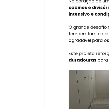
No coração de um d
cabines e divisó
intensivo e cond
O grande desafio f
temperatura e des
agradável para os 
Este projeto refor
duradouras
 para