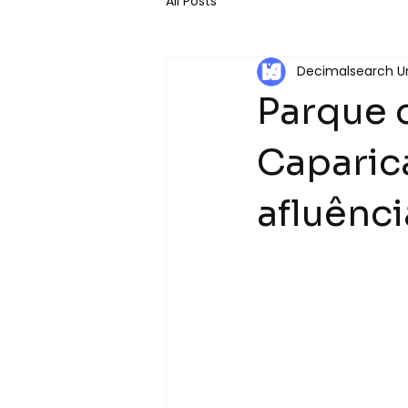
All Posts
Decimalsearch Un
Parque 
Caparic
afluênci