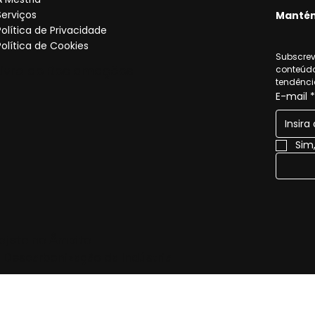
Serviços
Mantém
Política de Privacidade
Política de Cookies
Subscreve
Livro de Reclamações
conteúdo
tendênci
E-mail
*
Sim
ojeto no Âmbito
 Descarbonização da Indústria