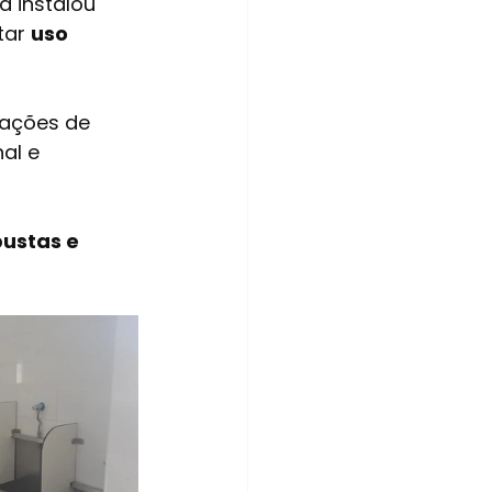
a instalou 
ar 
uso 
iações de 
al e 
ustas e 