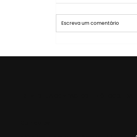
Escreva um comentário
Casa Pia – Projeto
concluído
8
MESTRIA COMPACTOS FENÓLICOS, LDA.
Contactos
Edifício Mestria - Estrada da Avessada, nº 2