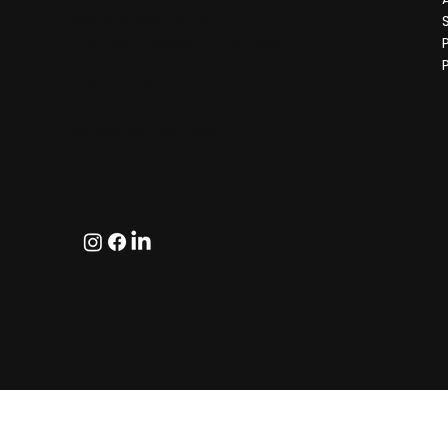
Vale Business Center
2665-290 Malveira – Portugal
(+351) 219 863 520
geral@mestriapt.com
Siga-nos
Pr
da