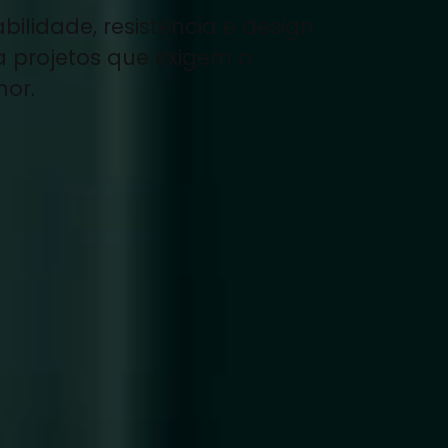
bilidade, resistência e design
a projetos que exigem o
hor.