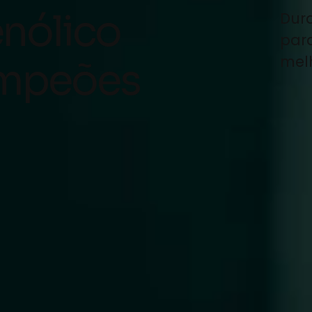
nólico
Dura
par
mel
ampeões