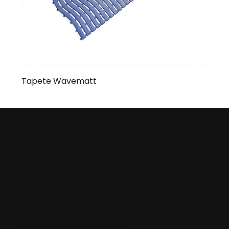
Tapete Wavematt
MESTRIA COMPACTOS FENÓLICOS, LDA.
8
Contactos
Edifício Mestria - Estrada da Avessada, nº 2
Vale Business Center
2665-290 Malveira – Portugal