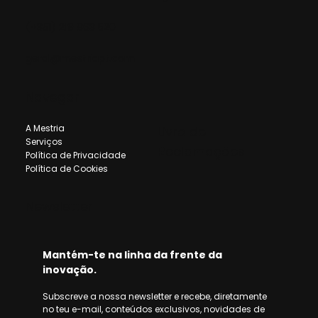
(+351) 219 863 520
geral@mestriapt.com
Navegar
A Mestria
Livro de
Serviços
Reclamações
Política de Privacidade
Política de Cookies
Newsletter
Mantém-te na linha da frente da 
inovação.
Subscreve a nossa newsletter e recebe, diretamente 
no teu e-mail, conteúdos exclusivos, novidades de 